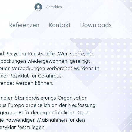
Anmelden
Referenzen
Kontakt
Downloads
d Recycling-Kunststoffe „Werkstoffe, die
erpackungen wiedergewonnen, gereinigt
 neuen Verpackungen vorbereitet wurden.“ In
mer-Rezyklat für Gefahrgut-
wendet werden können.
onalen Standardisierungs-Organisation
aus Europa arbeite ich an der Neufassung
en zur Beförderung gefährlicher Güter
m die notwendigen Maßnahmen für den
zyklat festzulegen.