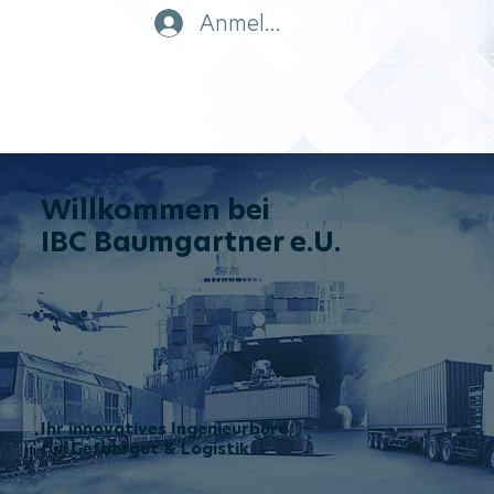
Anmelden
Willkommen bei
IBC Baumgartner e.U.
Ihr innovatives Ingenieurbüro
für Gefahrgut & Logistik