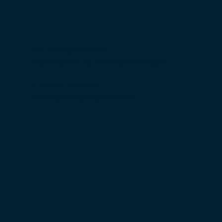
IBC Baumgartner e.U.
Ingenieurbüro für Gefahrgut & Logistik
+ 43 664 1000 892
office@ibc-baumgartner.com